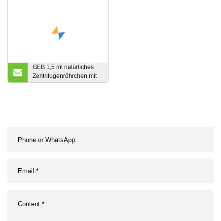
GEB 1,5 ml natürliches
Zentrifugenröhrchen mit
geringer Retention, Mikro-
Dual-Schnappverschluss,
Einweg-Kunststoff-Labor-
PCR, transparentes
Polypropylen, medizinische
Biologie-
Laborverbrauchsmaterialien