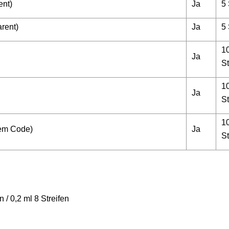
ent)
Ja
5 
rent)
Ja
5 
1
Ja
St
1
Ja
St
1
tem Code)
Ja
St
n / 0,2 ml 8 Streifen