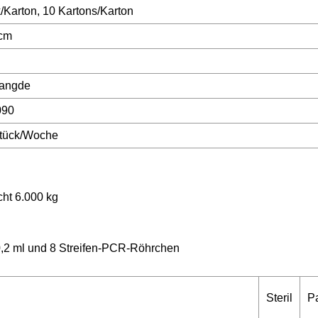
/Karton, 10 Kartons/Karton
cm
angde
090
tück/Woche
ht 6.000 kg
 0,2 ml und 8 Streifen-PCR-Röhrchen
Steril
P