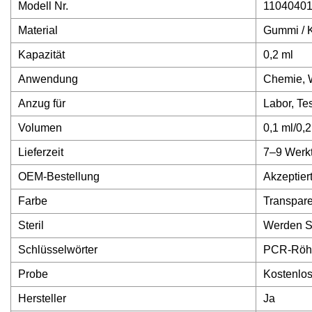
Modell Nr.
1104040
Material
Gummi / K
Kapazität
0,2 ml
Anwendung
Chemie, W
Anzug für
Labor, Te
Volumen
0,1 ml/0,2
Lieferzeit
7–9 Werk
OEM-Bestellung
Akzeptier
Farbe
Transpare
Steril
Werden Si
Schlüsselwörter
PCR-Röh
Probe
Kostenlo
Hersteller
Ja