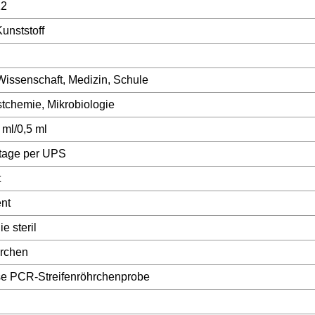
12
unststoff
issenschaft, Medizin, Schule
stchemie, Mikrobiologie
 ml/0,5 ml
tage per UPS
t
nt
e steril
rchen
se PCR-Streifenröhrchenprobe