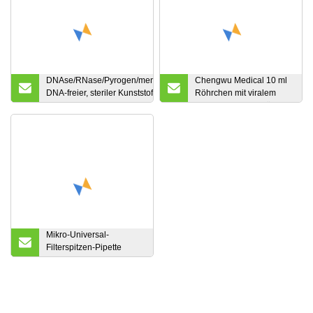
DNAse/RNase/Pyrogen/menschliche
Chengwu Medical 10 ml
DNA-freier, steriler Kunststoffkamm
Röhrchen mit viralem
mit 96 magnetischen Spitzen
Transportmedium für
PCR-Tests
Mikro-Universal-
Filterspitzen-Pipette
Biorad Davinchi Human
GmbH Elisys
Vollautomatischer Enzym-
Immunoassay-Analysator
300UL 1100UL Sterile