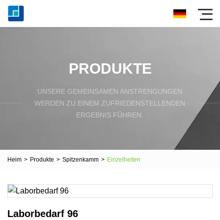
PRODUKTE
UNSERE GEMEINSAMEN ANSTRENGUNGEN
WERDEN ZU EINEM ZUFRIEDENSTELLENDEN
ERGEBNIS FÜHREN.
Heim
>
Produkte
>
Spitzenkamm
>
Einzelheiten
Laborbedarf 96