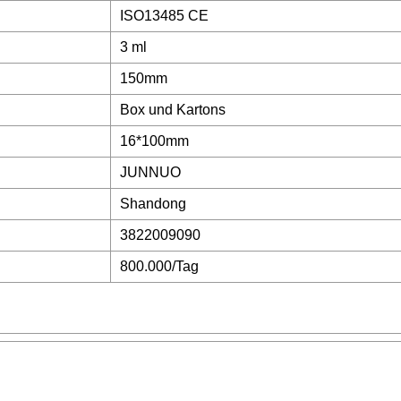
ISO13485 CE
3 ml
150mm
Box und Kartons
16*100mm
JUNNUO
Shandong
3822009090
800.000/Tag