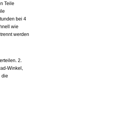
n Teile
ile
tunden bei 4
hnell wie
etrennt werden
teilen. 2.
rad-Winkel,
 die