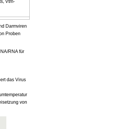
s, Vtm-
und Darmviren
von Proben
 DNA/RNA für
ert das Virus
aumtemperatur
eisetzung von