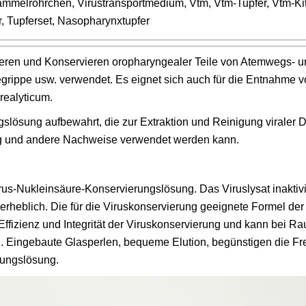
mmelröhrchen, Virustransportmedium, Vtm, Vtm-Tupfer, Vtm-Kit
, Tupferset, Nasopharynxtupfer
ieren und Konservieren oropharyngealer Teile von Atemwegs- 
grippe usw. verwendet. Es eignet sich auch für die Entnahme 
ealyticum.
lösung aufbewahrt, die zur Extraktion und Reinigung viraler
 und andere Nachweise verwendet werden kann.
us-Nukleinsäure-Konservierungslösung. Das Viruslysat inaktivi
 erheblich. Die für die Viruskonservierung geeignete Formel der
ffizienz und Integrität der Viruskonservierung und kann bei R
n. Eingebaute Glasperlen, bequeme Elution, begünstigen die Fr
rungslösung.