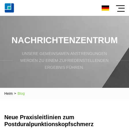
NACHRICHTENZENTRUM
UNSERE GEMEINSAMEN ANSTRENGUNGEN
WERDEN ZU EINEM ZUFRIEDENSTELLENDEN
ERGEBNIS FÜHREN.
Heim
>
Blog
Neue Praxisleitlinien zum
Postduralpunktionskopfschmerz