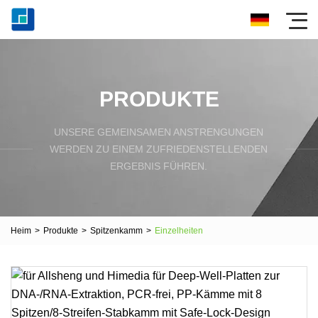
PRODUKTE
UNSERE GEMEINSAMEN ANSTRENGUNGEN
WERDEN ZU EINEM ZUFRIEDENSTELLENDEN
ERGEBNIS FÜHREN.
Heim
>
Produkte
>
Spitzenkamm
>
Einzelheiten