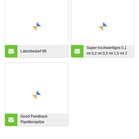
Super hochwertiges 0,1
Laborbedarf 96
ml 0,2 ml 0,5 ml 1,5 ml 2
ml PCR-MCT-Röhrchen,
transparentes
Zentrifugenröhrchen
Good Feedback
Pipettenspitze
10UL/200UL/1000UL mit
Ce-Zertifikat