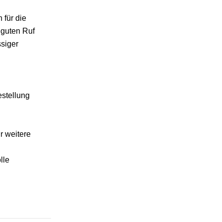
 für die
 guten Ruf
ssiger
estellung
r weitere
lle