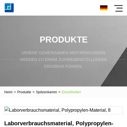
PRODUKTE
UNSERE GEMEINSAMEN ANSTRENGUNGEN
WERDEN ZU EINEM ZUFRIEDENSTELLENDEN
ERGEBNIS FÜHREN.
Heim
>
Produkte
>
Spitzenkamm
>
Einzelheiten
Laborverbrauchsmaterial, Polypropylen-