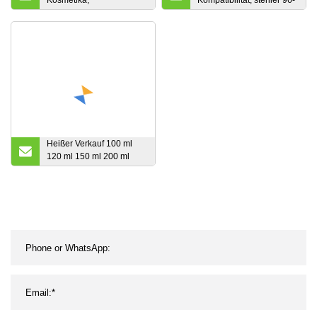
Kosmetika,
Kompatibilität, steriler 96-
rundes/eckiges
Laborspitzenkamm,
Kunststoff-/Aluminium-
geeignet für automatische
PCR
Maschinen zur Lagerung
von Laborflüssigkeiten
Heißer Verkauf 100 ml
120 ml 150 ml 200 ml
Kosmetische
Kunststoffrohr Aloe Vera
Gel Creme PCR Material
Rohr