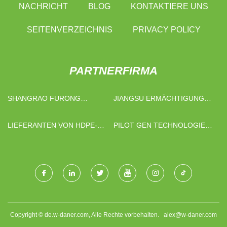
NACHRICHT
BLOG
KONTAKTIERE UNS
SEITENVERZEICHNIS
PRIVACY POLICY
PARTNERFIRMA
SHANGRAO FURONG
JIANGSU ERMÄCHTIGUNG
OUTDOOR SPORT ARTIKEL
INTELLIGENTE
CO., LTD.
TECHNOLOGIE CO., LTD.
LIEFERANTEN VON HDPE-
PILOT GEN TECHNOLOGIE
ELEKTROSCHWEISSFITTINGS
(HANGZHOU) CO., LTD.
Copyright © de.w-daner.com, Alle Rechte vorbehalten.
alex@w-daner.com