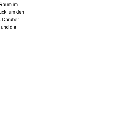
n Raum im
ruck, um den
n. Darüber
 und die