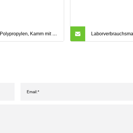
Polypropylen, Kamm mit 8
Laborverbrauchsmat
netischen Streifenspitzen
PP/Polypropylen, m
8