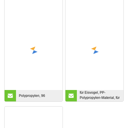
für Eisvogel, PP-
Polypropylen, 96
Polypropylen-Material, für
96 Deep Well Plat, PCR-
frei, DNA/RNA-frei, steriler
96-Kamm mit
magnetischer Spitze