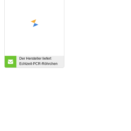
Der Hersteller liefert
Echtzeit-PCR-Röhrchen
mit 0,1 ml und 0,2 ml und
8 Streifen-PCR-Röhrchen