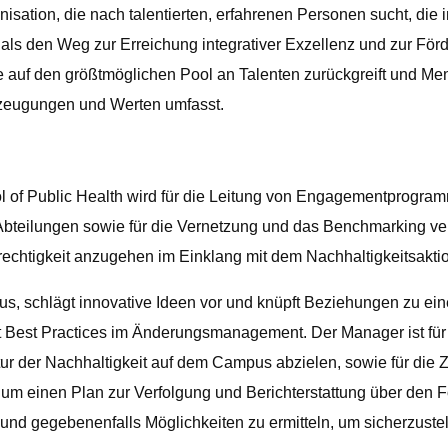
sation, die nach talentierten, erfahrenen Personen sucht, die i
it als den Weg zur Erreichung integrativer Exzellenz und zur Förd
e auf den größtmöglichen Pool an Talenten zurückgreift und Me
rzeugungen und Werten umfasst.
ol of Public Health wird für die Leitung von Engagementprog
 Abteilungen sowie für die Vernetzung und das Benchmarking ve
htigkeit anzugehen im Einklang mit dem Nachhaltigkeitsaktion
s, schlägt innovative Ideen vor und knüpft Beziehungen zu ein
utzt Best Practices im Änderungsmanagement. Der Manager ist 
tur der Nachhaltigkeit auf dem Campus abzielen, sowie für die
 einen Plan zur Verfolgung und Berichterstattung über den For
 und gegebenenfalls Möglichkeiten zu ermitteln, um sicherzuste