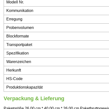
Modell Nr.
Kommunikation
Erregung
Probenvolumen
Blockformate
Transportpaket
Spezifikation
Warenzeichen
Herkunft
HS-Code
Produktionskapazität
Verpackung & Lieferung
Paketgröße 26,00 cm * 40,00 cm * 26,00 cm Paketbruttogewi