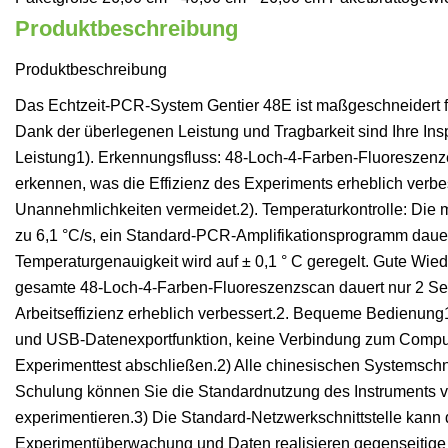
Produktbeschreibung
Produktbeschreibung
Das Echtzeit-PCR-System Gentier 48E ist maßgeschneidert für
Dank der überlegenen Leistung und Tragbarkeit sind Ihre Ins
Leistung1). Erkennungsfluss: 48-Loch-4-Farben-Fluoreszenz
erkennen, was die Effizienz des Experiments erheblich verb
Unannehmlichkeiten vermeidet.2). Temperaturkontrolle: Die ma
zu 6,1 °C/s, ein Standard-PCR-Amplifikationsprogramm dauer
Temperaturgenauigkeit wird auf ± 0,1 ° C geregelt. Gute Wied
gesamte 48-Loch-4-Farben-Fluoreszenzscan dauert nur 2 Sek
Arbeitseffizienz erheblich verbessert.2. Bequeme Bedienun
und USB-Datenexportfunktion, keine Verbindung zum Comput
Experimenttest abschließen.2) Alle chinesischen Systemschni
Schulung können Sie die Standardnutzung des Instruments vo
experimentieren.3) Die Standard-Netzwerkschnittstelle kann
Experimentüberwachung und Daten realisieren gegenseitige 