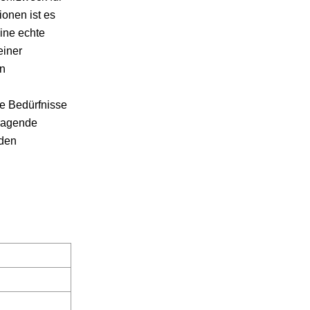
ionen ist es
ine echte
einer
en
ie Bedürfnisse
rragende
 den