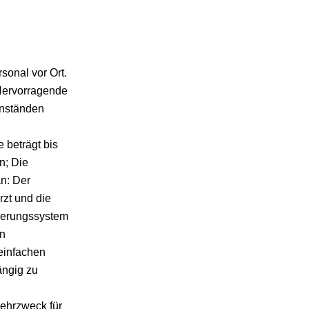
sonal vor Ort.
 Hervorragende
enständen
n
 beträgt bis
n; Die
an: Der
zt und die
euerungssystem
en
 einfachen
ängig zu
ehrzweck für