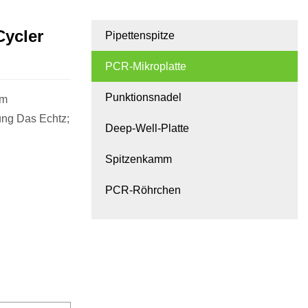
Cycler
Pipettenspitze
PCR-Mikroplatte
Punktionsnadel
cm
ung Das Echtz;
Deep-Well-Platte
Spitzenkamm
PCR-Röhrchen