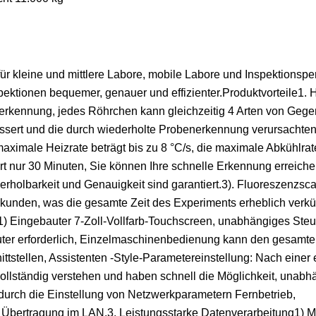
 kleine und mittlere Labore, mobile Labore und Inspektionsper
pektionen bequemer, genauer und effizienter.Produktvorteile1.
erkennung, jedes Röhrchen kann gleichzeitig 4 Arten von Geg
essert und die durch wiederholte Probenerkennung verursachte
ximale Heizrate beträgt bis zu 8 °C/s, die maximale Abkühlrate
t nur 30 Minuten, Sie können Ihre schnelle Erkennung erreiche
erholbarkeit und Genauigkeit sind garantiert.3). Fluoreszenzsc
unden, was die gesamte Zeit des Experiments erheblich verkür
g1) Eingebauter 7-Zoll-Vollfarb-Touchscreen, unabhängiges St
er erforderlich, Einzelmaschinenbedienung kann den gesamt
ttstellen, Assistenten -Style-Parametereinstellung: Nach einer
llständig verstehen und haben schnell die Möglichkeit, unabh
 durch die Einstellung von Netzwerkparametern Fernbetrieb,
Übertragung im LAN.3. Leistungsstarke Datenverarbeitung1) M