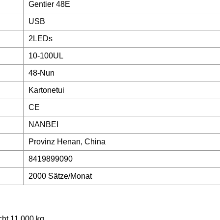
Gentier 48E
USB
2LEDs
10-100UL
48-Nun
Kartonetui
CE
NANBEI
Provinz Henan, China
8419899090
2000 Sätze/Monat
cht 11.000 kg