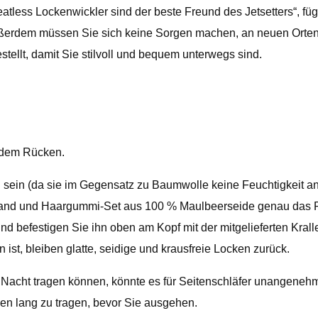
atless Lockenwickler sind der beste Freund des Jetsetters“, füg
ußerdem müssen Sie sich keine Sorgen machen, an neuen Orten 
ellt, damit Sie stilvoll und bequem unterwegs sind.
uf dem Rücken.
u sein (da sie im Gegensatz zu Baumwolle keine Feuchtigkeit an
band und Haargummi-Set aus 100 % Maulbeerseide genau das Richt
und befestigen Sie ihn oben am Kopf mit der mitgelieferten Kr
st, bleiben glatte, seidige und krausfreie Locken zurück.
cht tragen können, könnte es für Seitenschläfer unangenehm s
den lang zu tragen, bevor Sie ausgehen.