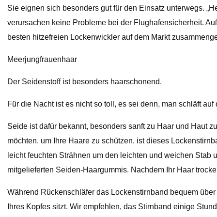
Sie eignen sich besonders gut für den Einsatz unterwegs. „He
verursachen keine Probleme bei der Flughafensicherheit. A
besten hitzefreien Lockenwickler auf dem Markt zusammengest
Meerjungfrauenhaar
Der Seidenstoff ist besonders haarschonend.
Für die Nacht ist es nicht so toll, es sei denn, man schläft a
Seide ist dafür bekannt, besonders sanft zu Haar und Haut z
möchten, um Ihre Haare zu schützen, ist dieses Lockenstirn
leicht feuchten Strähnen um den leichten und weichen Stab 
mitgelieferten Seiden-Haargummis. Nachdem Ihr Haar trocken i
Während Rückenschläfer das Lockenstirnband bequem über Na
Ihres Kopfes sitzt. Wir empfehlen, das Stirnband einige Stun